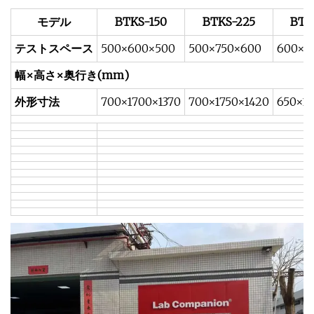
モデル
BTKS-150
BTKS-225
BTK
テストスペース
500×600×500
500×750×600
600×8
幅×高さ×奥行き(mm)
外形寸法
700×1700×1370
700×1750×1420
650×1